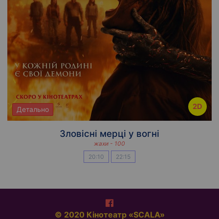
2D
Детально
Зловісні мерці у вогні
жахи - 100
20:10
22:15
© 2020 Кінотеатр «SCALA»