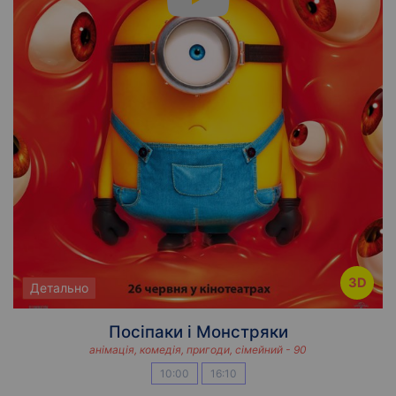
3D
Детально
Посіпаки і Монстряки
анімація, комедія, пригоди, сімейний - 90
10:00
16:10