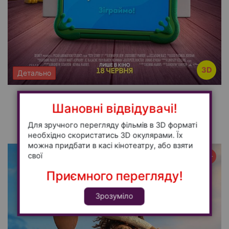
3D
Детально
Історія іграшок 5
Шановні відвідувачі!
анімація, комедія, пригоди, сімейний - 100
11:50
Для зручного перегляду фільмів в 3D форматі
необхідно скористатись 3D окулярами. Їх
можна придбати в касі кінотеатру, або взяти
свої
0+
Приємного перегляду!
Зрозуміло