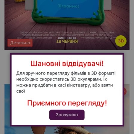
3D
Детально
Історія іграшок 5
Шановні відвідувачі!
анімація, комедія, пригоди, сімейний - 100
11:50
Для зручного перегляду фільмів в 3D форматі
необхідно скористатись 3D окулярами. Їх
можна придбати в касі кінотеатру, або взяти
свої
0+
Приємного перегляду!
Зрозуміло