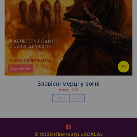
2D
Детально
Зловісні мерці у вогні
жахи - 100
20:10
22:15
© 2020 Кінотеатр «SCALA»