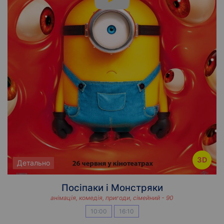
3D
Детально
Посіпаки і Монстряки
анімація, комедія, пригоди, сімейний - 90
10:00
16:10