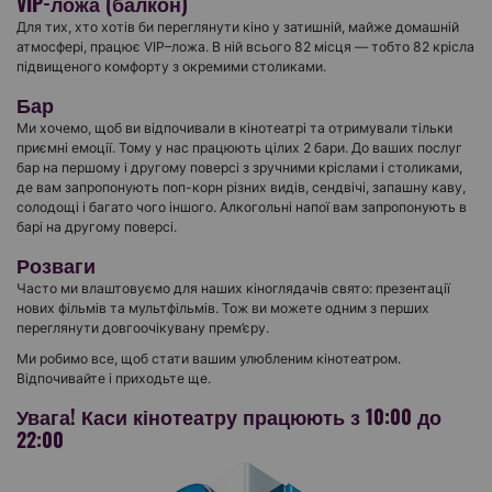
VIP-ложа (балкон)
Для тих, хто хотів би переглянути кіно у затишній, майже домашній
атмосфері, працює VIP–ложа. В ній всього 82 місця — тобто 82 крісла
підвищеного комфорту з окремими столиками.
Бар
Ми хочемо, щоб ви відпочивали в кінотеатрі та отримували тільки
приємні емоції. Тому у нас працюють цілих 2 бари. До ваших послуг
бар на першому і другому поверсі з зручними кріслами і столиками,
де вам запропонують поп-корн різних видів, сендвічі, запашну каву,
солодощі і багато чого іншого. Алкогольні напої вам запропонують в
барі на другому поверсі.
Розваги
Часто ми влаштовуємо для наших кіноглядачів свято: презентації
нових фільмів та мультфільмів. Тож ви можете одним з перших
переглянути довгоочікувану прем’єру.
Ми робимо все, щоб стати вашим улюбленим кінотеатром.
Відпочивайте і приходьте ще.
Увага! Каси кінотеатру працюють з 10:00 до
22:00