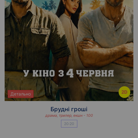
2D
Детально
Брудні гроші
драма, трилер, екшн - 100
20:20