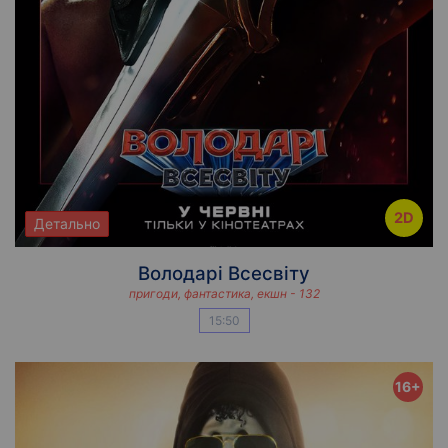
2D
Детально
Володарі Всесвіту
пригоди, фантастика, екшн - 132
15:50
16+