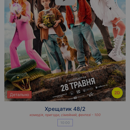
2D
Детально
Хрещатик 48/2
комедія, пригоди, сімейний, фентезі - 100
10:00