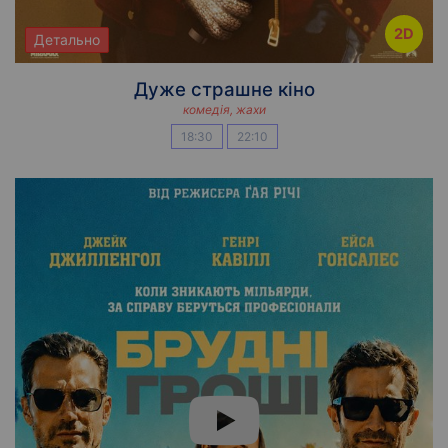
2D
Детально
Дуже страшне кіно
комедія, жахи
18:30
22:10