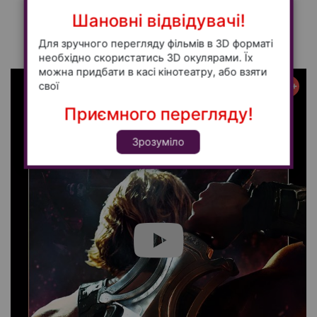
Backrooms: Залаштунки
Шановні відвідувачі!
трилер, жахи, фантастика - 110
13:40
Для зручного перегляду фільмів в 3D форматі
необхідно скористатись 3D окулярами. Їх
можна придбати в касі кінотеатру, або взяти
свої
12+
Приємного перегляду!
Зрозуміло