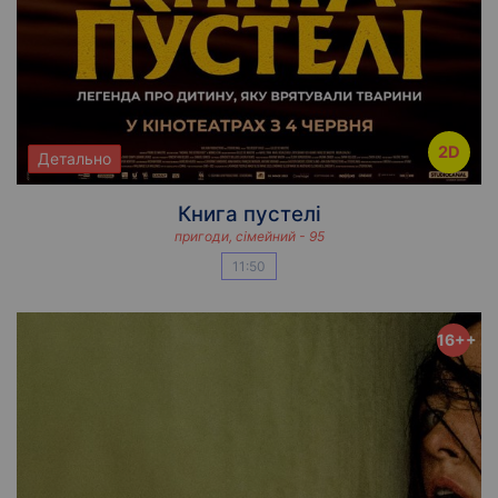
2D
Детально
Книга пустелі
пригоди, сімейний - 95
11:50
16++