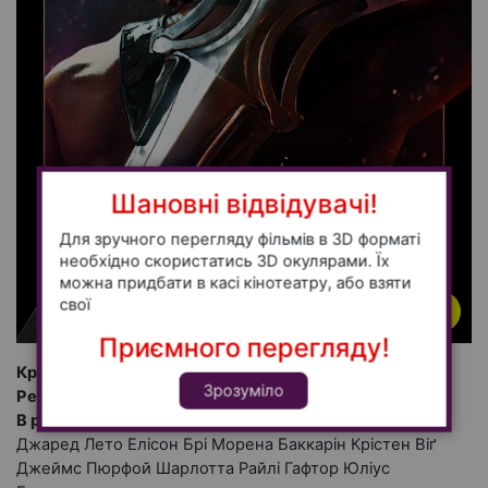
Шановні відвідувачі!
Для зручного перегляду фільмів в 3D форматі
необхідно скористатись 3D окулярами. Їх
можна придбати в касі кінотеатру, або взяти
свої
2D
Приємного перегляду!
Країна:
Країна 639154067321612931
Зрозуміло
Режисер:
Тревіс Найт
В ролях:
Ніколас Ґоліцин Каміла Мендес Ідріс Ельба
Джаред Лето Елісон Брі Морена Баккарін Крістен Віґ
Джеймс Пюрфой Шарлотта Райлі Гафтор Юліус