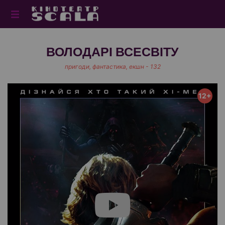
ВОЛОДАРІ ВСЕСВІТУ
пригоди, фантастика, екшн - 132
12+