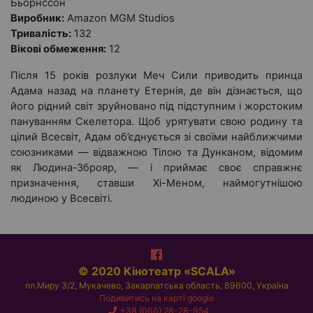
Бьорнссон
Виробник:
Amazon MGM Studios
Тривалість:
132
Вікові обмеження:
12
Після 15 років розлуки Меч Сили приводить принца
Адама назад на планету Етернія, де він дізнається, що
його рідний світ зруйновано під підступним і жорстоким
пануванням Скелетора. Щоб урятувати свою родину та
цілий Всесвіт, Адам об’єднується зі своїми найближчими
союзниками — відважною Тілою та Дунканом, відомим
як Людина-Зброяр, — і приймає своє справжнє
призначення, ставши Хі-Меном, наймогутнішою
людиною у Всесвіті.
© 2020 Кінотеатр «SCALA»
пл.Миру 3/2, Мукачево, Закарпатська область, 89600, Україна
Подивитись на карті google
+38 (066) 28-28-954