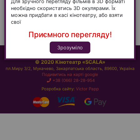
Для зручного перегляду фільмів в 3D форматі
необхідно скористатись 3D окулярами. Їх
можна придбати в касі кінотеатру, або взяти
свої
Приємного перегляду!
Зрозуміло
© 2020 Кінотеатр «SCALA»
пл.Миру 3/2, Мукачево, Закарпатська область, 89600, Україна
Подивитись на карті google
+38 (066) 28-28-954
Розробка сайту:
Victor Papp