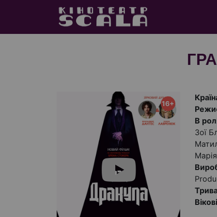
ГРА
Країн
16+
Режи
В рол
Зої Б
Матил
Марія
Виро
Produ
Трива
Віков