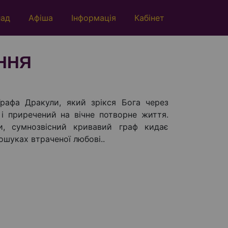
лад
Афіша
Інформація
Кабінет
АННЯ
Графа Дракули, який зрікся Бога через
і приречений на вічне потворне життя.
и, сумнозвісний кривавий граф кидає
пошуках втраченої любові..