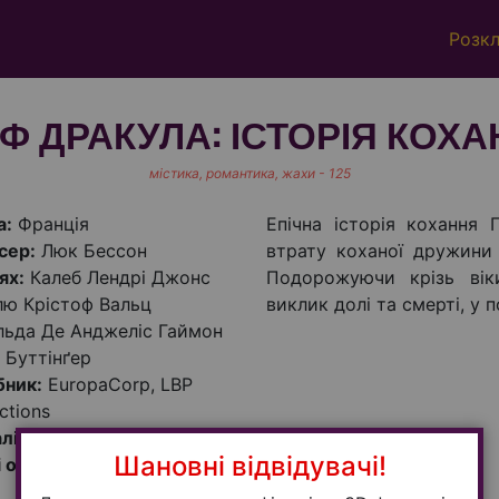
Розк
Ф ДРАКУЛА: ІСТОРІЯ КОХ
містика, романтика, жахи - 125
а:
Франція
Епічна історія кохання 
сер:
Люк Бессон
втрату коханої дружини 
ях:
Калеб Лендрі Джонс
Подорожуючи крізь вік
лю Крістоф Вальц
виклик долі та смерті, у 
ьда Де Анджеліс Гаймон
 Буттінґер
бник:
EuropaCorp, LBP
ctions
лість:
125
Шановні відвідувачі!
і обмеження:
16