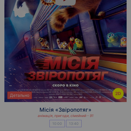
2D
Детально
Місія «Звіропотяг»
анімація, пригоди, сімейний - 91
10:00
13:40