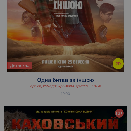
2D
Детально
Одна битва за іншою
драма, комедія, кримінал, трилер - 170хв
19:00
16+