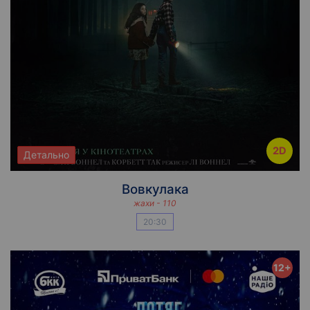
2D
Детально
Вовкулака
жахи - 110
20:30
12+