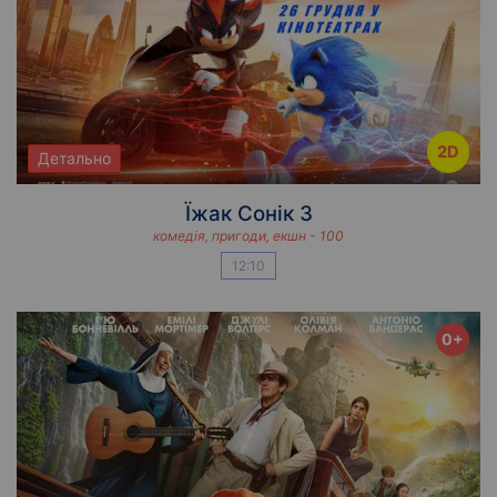
2D
Детально
Їжак Сонік 3
комедія, пригоди, екшн - 100
12:10
0+