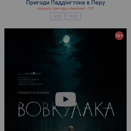
Пригоди Паддінгтона в Перу
комедія, пригоди, сімейний - 110
14:10
18:20
16+