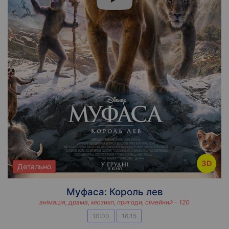
3D
Детально
Муфаса: Король лев
анімація, драма, мюзикл, пригоди, сімейний - 120
10:00
16:15