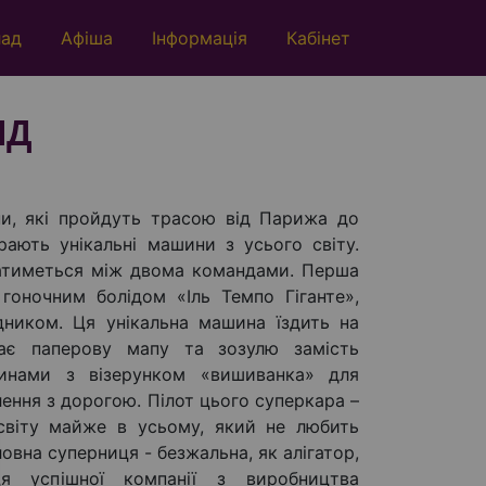
лад
Афіша
Інформація
Кабінет
ІД
ни, які пройдуть трасою від Парижа до
ирають унікальні машини з усього світу.
ватиметься між двома командами. Перша
 гоночним болідом «Іль Темпо Гіганте»,
дником. Ця унікальна машина їздить на
має паперову мапу та зозулю замість
шинами з візерунком «вишиванка» для
ення з дорогою. Пілот цього суперкара –
світу майже в усьому, який не любить
ловна суперниця - безжальна, як алігатор,
ця успішної компанії з виробництва