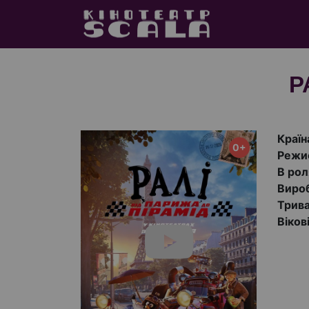
Р
Країн
0+
Режи
В рол
Виро
Трива
Віков