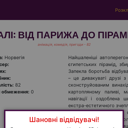
Розк
АЛІ: ВІД ПАРИЖА ДО ПІРАМ
анімація, комедія, пригоди - 82
а:
Норвегія
Найшаленіші автоперего
сер:
єгипетських пірамід, зб
ях:
Запекла боротьба відбу
бник:
– це дивакуваті друзі з
лість:
82
сконструйованим винахі
і обмеження:
0
картопляному паливі, 
навігації і оздоблена 
екстра-естетичного зчепл
самовпевнений чемпіон 
Шановні відвідувачі!
податки і штрафи. Їхня го
мільярдерка - власни